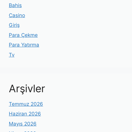
Bahis
Casino
Giriş
Para Çekme
Para Yatırma
Tv
Arşivler
Temmuz 2026
Haziran 2026
Mayıs 2026