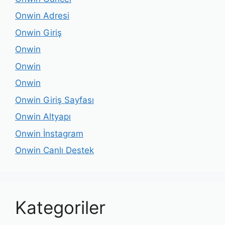
Onwin Adresi
Onwin Giriş
Onwin
Onwin
Onwin
Onwin Giriş Sayfası
Onwin Altyapı
Onwin İnstagram
Onwin Canlı Destek
Kategoriler