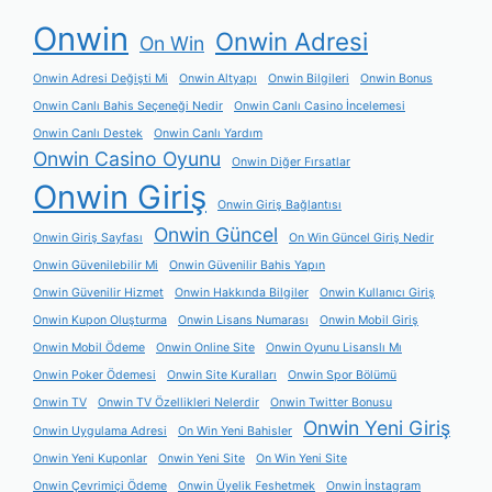
Onwin
Onwin Adresi
On Win
Onwin Adresi Değişti Mi
Onwin Altyapı
Onwin Bilgileri
Onwin Bonus
Onwin Canlı Bahis Seçeneği Nedir
Onwin Canlı Casino İncelemesi
Onwin Canlı Destek
Onwin Canlı Yardım
Onwin Casino Oyunu
Onwin Diğer Fırsatlar
Onwin Giriş
Onwin Giriş Bağlantısı
Onwin Güncel
Onwin Giriş Sayfası
On Win Güncel Giriş Nedir
Onwin Güvenilebilir Mi
Onwin Güvenilir Bahis Yapın
Onwin Güvenilir Hizmet
Onwin Hakkında Bilgiler
Onwin Kullanıcı Giriş
Onwin Kupon Oluşturma
Onwin Lisans Numarası
Onwin Mobil Giriş
Onwin Mobil Ödeme
Onwin Online Site
Onwin Oyunu Lisanslı Mı
Onwin Poker Ödemesi
Onwin Site Kuralları
Onwin Spor Bölümü
Onwin TV
Onwin TV Özellikleri Nelerdir
Onwin Twitter Bonusu
Onwin Yeni Giriş
Onwin Uygulama Adresi
On Win Yeni Bahisler
Onwin Yeni Kuponlar
Onwin Yeni Site
On Win Yeni Site
Onwin Çevrimiçi Ödeme
Onwin Üyelik Feshetmek
Onwin İnstagram