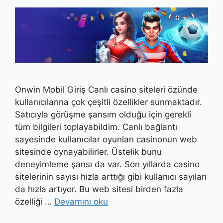
Onwin Mobil Giriş Canlı casino siteleri özünde
kullanıcılarına çok çeşitli özellikler sunmaktadır.
Satıcıyla görüşme şansım olduğu için gerekli
tüm bilgileri toplayabildim. Canlı bağlantı
sayesinde kullanıcılar oyunları casinonun web
sitesinde oynayabilirler. Üstelik bunu
deneyimleme şansı da var. Son yıllarda casino
sitelerinin sayısı hızla arttığı gibi kullanıcı sayıları
da hızla artıyor. Bu web sitesi birden fazla
özelliği …
Devamını oku