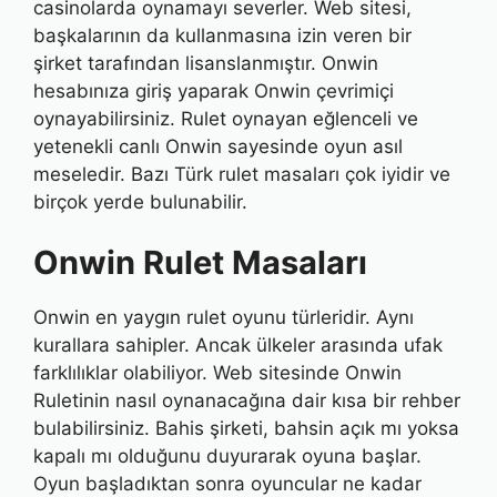
casinolarda oynamayı severler. Web sitesi,
başkalarının da kullanmasına izin veren bir
şirket tarafından lisanslanmıştır. Onwin
hesabınıza giriş yaparak Onwin çevrimiçi
oynayabilirsiniz. Rulet oynayan eğlenceli ve
yetenekli canlı Onwin sayesinde oyun asıl
meseledir. Bazı Türk rulet masaları çok iyidir ve
birçok yerde bulunabilir.
Onwin Rulet Masaları
Onwin en yaygın rulet oyunu türleridir. Aynı
kurallara sahipler. Ancak ülkeler arasında ufak
farklılıklar olabiliyor. Web sitesinde Onwin
Ruletinin nasıl oynanacağına dair kısa bir rehber
bulabilirsiniz. Bahis şirketi, bahsin açık mı yoksa
kapalı mı olduğunu duyurarak oyuna başlar.
Oyun başladıktan sonra oyuncular ne kadar