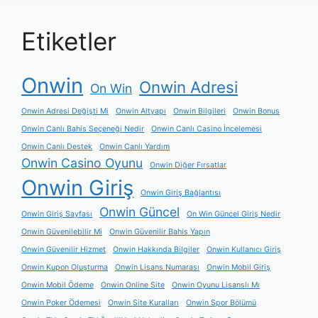
Etiketler
Onwin
Onwin Adresi
On Win
Onwin Adresi Değişti Mi
Onwin Altyapı
Onwin Bilgileri
Onwin Bonus
Onwin Canlı Bahis Seçeneği Nedir
Onwin Canlı Casino İncelemesi
Onwin Canlı Destek
Onwin Canlı Yardım
Onwin Casino Oyunu
Onwin Diğer Fırsatlar
Onwin Giriş
Onwin Giriş Bağlantısı
Onwin Güncel
Onwin Giriş Sayfası
On Win Güncel Giriş Nedir
Onwin Güvenilebilir Mi
Onwin Güvenilir Bahis Yapın
Onwin Güvenilir Hizmet
Onwin Hakkında Bilgiler
Onwin Kullanıcı Giriş
Onwin Kupon Oluşturma
Onwin Lisans Numarası
Onwin Mobil Giriş
Onwin Mobil Ödeme
Onwin Online Site
Onwin Oyunu Lisanslı Mı
Onwin Poker Ödemesi
Onwin Site Kuralları
Onwin Spor Bölümü