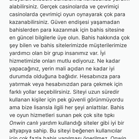
alabilirsiniz. Gerçek casinolarda ve çevrimiçi
casinolarda çevrimiçi oyun oynayarak çok para
kazanabilirsiniz. Güven endişesi yaşamadan
bahislerden para kazanmak için bahis sitesine
en güncel bilgilerle üye olun. Bahis hakkında çok
şey bilen ve bahis sitelerimizde müşterilerimize
yardımcı olan bir grup insanımız var. İyi
hizmetimizle onları mutlu ediyoruz. Ne kadar
yapacağınız, yerin mali açıdan ne kadar iyi
durumda olduğuna bağlıdır. Hesabınıza para
yatırmak veya hesabınızdan para çekmek için
farklı yollar seçebilirsiniz. Siteyi uzun süredir
kullanan kişiler için pek güvenli görünmüyordu
ama bize lisansla ilgili her şeyi anlattılar. Bahis
ve oyun hizmetleri sunan pek çok site tıpkı
Onwin canlı yardım
kullandığı siteler gibi iyi bir
altyapıya sahip. Bu siteyi beğenen kullanıcılar
için çok fazla bahis yapılması önerilmez. Onwin