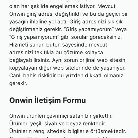
olan her şekilde engellemek istiyor. Mevcut
Onwin giriş adresi değiştirildi ve bu da geçici bir
yasağın ihlaline yol açtı. Giriş adresinizi sık sık
değiştirmeniz gerekir. “Giriş yapamıyorum” veya
“Giriş yapamıyorum” gibi sorular göreceksiniz.
Hizmeti sunan buton sayesinde mevcut
adresinizi tek tıkla bu çözüme kolayca
bağlayabilirsiniz. Aynı sorun orijinal web sitesini
kopyalayan diğer web sitelerinde de yaşanıyor.
Canlı bahis risklidir bu yüzden dikkatli olmanız
gerekir.
Onwin İletişim Formu
Onwin ürünleri çevrimiçi satan bir şirkettir.
Ürünleri yeşil, siyah ve beyaz renktedir.
Ürünlerin rengi sitedeki bilgilerle örtüşmektedir.