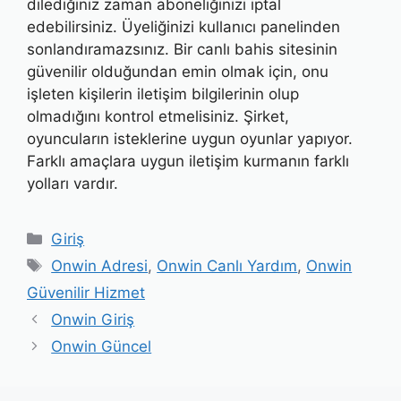
dilediğiniz zaman aboneliğinizi iptal
edebilirsiniz. Üyeliğinizi kullanıcı panelinden
sonlandıramazsınız. Bir canlı bahis sitesinin
güvenilir olduğundan emin olmak için, onu
işleten kişilerin iletişim bilgilerinin olup
olmadığını kontrol etmelisiniz. Şirket,
oyuncuların isteklerine uygun oyunlar yapıyor.
Farklı amaçlara uygun iletişim kurmanın farklı
yolları vardır.
Kategoriler
Giriş
Etiketler
Onwin Adresi
,
Onwin Canlı Yardım
,
Onwin
Güvenilir Hizmet
Onwin Giriş
Onwin Güncel