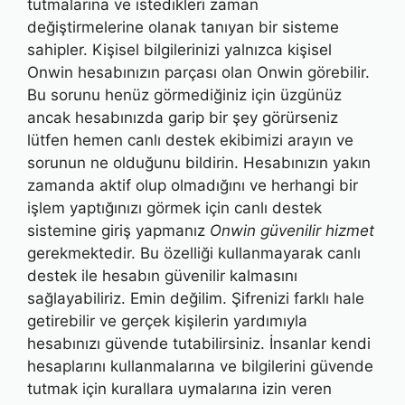
tutmalarına ve istedikleri zaman
değiştirmelerine olanak tanıyan bir sisteme
sahipler. Kişisel bilgilerinizi yalnızca kişisel
Onwin hesabınızın parçası olan Onwin görebilir.
Bu sorunu henüz görmediğiniz için üzgünüz
ancak hesabınızda garip bir şey görürseniz
lütfen hemen canlı destek ekibimizi arayın ve
sorunun ne olduğunu bildirin. Hesabınızın yakın
zamanda aktif olup olmadığını ve herhangi bir
işlem yaptığınızı görmek için canlı destek
sistemine giriş yapmanız
Onwin güvenilir hizmet
gerekmektedir. Bu özelliği kullanmayarak canlı
destek ile hesabın güvenilir kalmasını
sağlayabiliriz. Emin değilim. Şifrenizi farklı hale
getirebilir ve gerçek kişilerin yardımıyla
hesabınızı güvende tutabilirsiniz. İnsanlar kendi
hesaplarını kullanmalarına ve bilgilerini güvende
tutmak için kurallara uymalarına izin veren