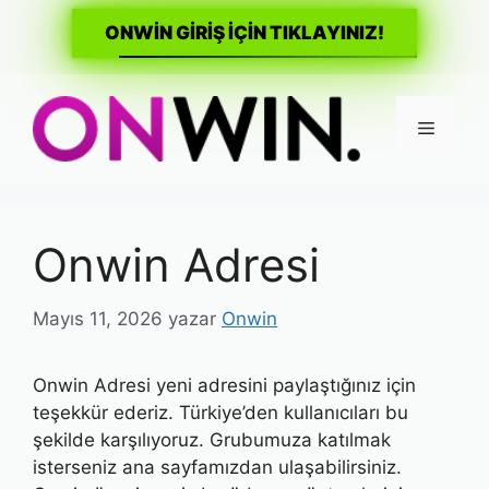
ONWİN GİRİŞ İÇİN TIKLAYINIZ!
İçeriğe
atla
Menü
Onwin Adresi
Mayıs 11, 2026
yazar
Onwin
Onwin Adresi yeni adresini paylaştığınız için
teşekkür ederiz. Türkiye’den kullanıcıları bu
şekilde karşılıyoruz. Grubumuza katılmak
isterseniz ana sayfamızdan ulaşabilirsiniz.