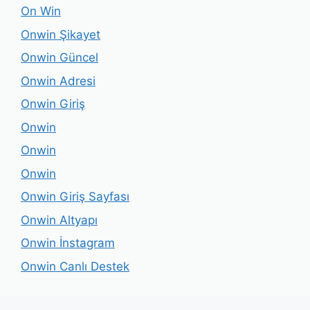
On Win
Onwin Şikayet
Onwin Güncel
Onwin Adresi
Onwin Giriş
Onwin
Onwin
Onwin
Onwin Giriş Sayfası
Onwin Altyapı
Onwin İnstagram
Onwin Canlı Destek