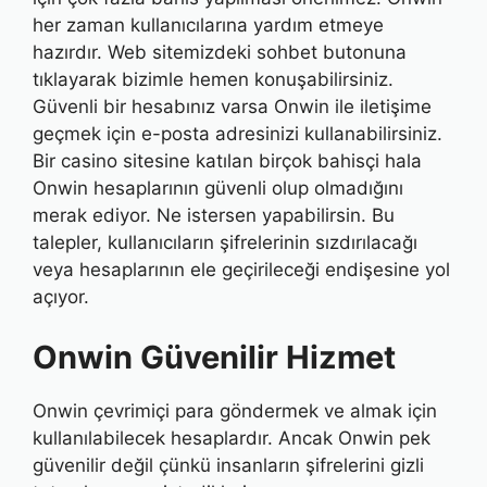
her zaman kullanıcılarına yardım etmeye
hazırdır. Web sitemizdeki sohbet butonuna
tıklayarak bizimle hemen konuşabilirsiniz.
Güvenli bir hesabınız varsa Onwin ile iletişime
geçmek için e-posta adresinizi kullanabilirsiniz.
Bir casino sitesine katılan birçok bahisçi hala
Onwin hesaplarının güvenli olup olmadığını
merak ediyor. Ne istersen yapabilirsin. Bu
talepler, kullanıcıların şifrelerinin sızdırılacağı
veya hesaplarının ele geçirileceği endişesine yol
açıyor.
Onwin Güvenilir Hizmet
Onwin çevrimiçi para göndermek ve almak için
kullanılabilecek hesaplardır. Ancak Onwin pek
güvenilir değil çünkü insanların şifrelerini gizli