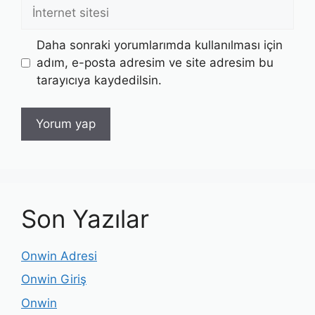
İnternet
sitesi
Daha sonraki yorumlarımda kullanılması için
adım, e-posta adresim ve site adresim bu
tarayıcıya kaydedilsin.
Son Yazılar
Onwin Adresi
Onwin Giriş
Onwin