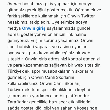
ödeme
hesabınıza giriş yapmak için nereye
gitmeniz gerektiğini gösterecektir. Öğrenmek ve
farklı şekillerde kullanmak için Onwin Twitter
hesabımızı takip edin. Üyelerimize sosyal
medya
Onwin giriş
sayfalarımızda güncel
adresi gösteriyor ve onlar için link haline
getiriyoruz. Erişim sorunu yaşanmaz. Onwin
spor bahisleri yaparak ve casino oyunları
oynayarak para kazanabileceğiniz bir web
sitesidir. Onwin giriş adresinizi kontrol etmenizi
ve para kazanmanızı sağlayan bir web sitesidir.
Türkiye’deki spor müsabakalarının skorlarını
görmek için Onwin Canlı Skorlarını
kullanabilirsiniz. Onwin Canlı Skorları,
Türkiye’deki tüm spor etkinliklerinin keyfini
çıkarmanıza yardımcı olan bir platformdur.
Taraftarlar genellikle bazı spor etkinliklerini
sağda gösterildiği gibi yarı sahanın köşesinde