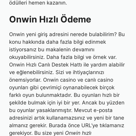
ödülleri hemen kazanın.
Onwin Hızlı Ödeme
Onwin yeni giriş adresini nerede bulabilirim? Bu
konu hakkında daha fazla bilgi edinmek
istiyorsanız bu makalenin devamını
okuyabilirsiniz. Daha fazla bilgi ve örnek var.
Onwin Hızlı Canlı Destek Hattı ile yardım alabilir
ve eğlenebilirsiniz. Sizi ve ihtiyaçlarınızı
önemsiyorlar. Onwin casino ve canlı casino
oyunları gibi çevrimiçi oynanabilecek birçok
farklı oyun bulunmaktadır. Bu oyunları hızlı bir
şekilde bulmak için iyi bir yer. Ancak bu yüzden
bu oyunlar yasaklanmıştır. Mevcut e-posta
adresinizi artık kullanamazsınız ve yeni bir tane
almanız gerekir. Burada önce URL’ye tıklamanız
gerekiyor. Bu size yeni
Onwin hızlı