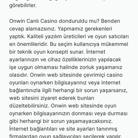
görebilirler.
Onwin Canlı Casino donduruldu mu? Benden
cevap alamazsınız. Yapmamız gerekenleri
yaptık. Kaliteli yazılım üreticileri ve oyun satıcıları
en önemlileridir. Bu seçim kullanıcıya mükemmel
bir teknik oyun konsepti sunar. İnternet
ayarlarınızın ve cihaz özelliklerinizin yapılacak
işe uygun olmaması halinde zorluk yaşamanız
olasıdır. Onwin web sitesinde çevrimiçi casino
oyunları oynarken bilgisayarınız veya internet
bağlantınızla ilgili herhangi bir sorun yaşarsanız,
web sitesini ziyaret ederek bunları
düzeltebilirsiniz. Onwin web sitesinde oyun
oynarken bilgisayarınızın donması veya durması
gibi herhangi bir sorun yaşamayacaksınız.
İnternet bağlantıları ve site ayarları tanınmış
firmalardan oyun sağlayıcıları seçilerek yapılır.