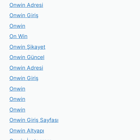
Onwin Adresi
Onwin Giriş
Onwin
On Win
Onwin Şikayet
Onwin Güncel
Onwin Adresi
Onwin Giriş
Onwin
Onwin
Onwin
Onwin Giriş Sayfası
Onwin Altyapı