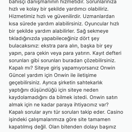
bahisçi danışmanının hizmetidir. Sorunlarınıza
hızlı ve kolay bir şekilde yardımcı olabiliriz.
Hizmetimiz hızlı ve güvenilirdir. Uzmanlardan
kısa sürede yardım alabilirsiniz. Oyuncular hızlı
bir şekilde yardım alabilirler. Sağ sekmeye
tıkladığınızda yapabileceğiniz dört şey
bulacaksınız: ekstra para alın, başka bir şey
yapın, para çekin veya para yatırın. Kayıt defteri
sorunları gibi sorunları buradan çözebilirsiniz.
Kapalı mı? Siteye giriş yapamıyorsanız Onwin
Güncel yardım için Onwin ile iletişime
geçebilirsiniz. Ayrıca şirketin sahtekarlık
yaptığını düşündüğü için siteye neden
kaydolamadığını da bilmek istedi. Onwin satın
almak için ne kadar paraya ihtiyacınız var?
Kapalı sorular aynı tür soruları takip eder. Casino
işindeki çalışmalarımıza göre site tamamen
kapatılmış değil. Olan bitenden dolayı başınız