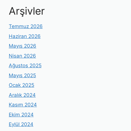
Arşivler
Temmuz 2026
Haziran 2026
Mayıs 2026
Nisan 2026
Ağustos 2025
Mayıs 2025
Ocak 2025
Aralık 2024
Kasım 2024
Ekim 2024
Eylül 2024