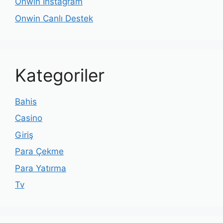
Onwin İnstagram
Onwin Canlı Destek
Kategoriler
Bahis
Casino
Giriş
Para Çekme
Para Yatırma
Tv