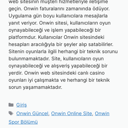
web sitesinin müşteri hizmetleriyle iletişime
geçin. Onwin faturalarını zamanında ödüyor.
Uygulama gün boyu kullanıcılara mesajlarla
yanıt veriyor. Onwin sitesi, kullanıcıların oyun
oynayabileceği ve işlem yapabileceği bir
platformdur. Kullanıcılar Onwin sitesindeki
hesapları aracılığıyla bir şeyler alıp satabilirler.
Sitenin oyunlarla ilgili herhangi bir teknik sorunu
bulunmamaktadır. Site, kullanıcıların oyun
oynayabileceği ve alışveriş yapabileceği bir
yerdir. Onwin web sitesindeki canlı casino
oyunları iyi çalışmakta ve herhangi bir teknik
sorun yaşamamaktadır.
Kategoriler
Giriş
Etiketler
Onwin Güncel
,
Onwin Online Site
,
Onwin
Spor Bölümü