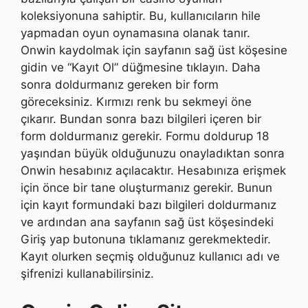
koleksiyonuna sahiptir. Bu, kullanıcıların hile
yapmadan oyun oynamasına olanak tanır.
Onwin kaydolmak için sayfanın sağ üst köşesine
gidin ve “Kayıt Ol” düğmesine tıklayın. Daha
sonra doldurmanız gereken bir form
göreceksiniz. Kırmızı renk bu sekmeyi öne
çıkarır. Bundan sonra bazı bilgileri içeren bir
form doldurmanız gerekir. Formu doldurup 18
yaşından büyük olduğunuzu onayladıktan sonra
Onwin hesabınız açılacaktır. Hesabınıza erişmek
için önce bir tane oluşturmanız gerekir. Bunun
için kayıt formundaki bazı bilgileri doldurmanız
ve ardından ana sayfanın sağ üst köşesindeki
Giriş yap butonuna tıklamanız gerekmektedir.
Kayıt olurken seçmiş olduğunuz kullanıcı adı ve
şifrenizi kullanabilirsiniz.