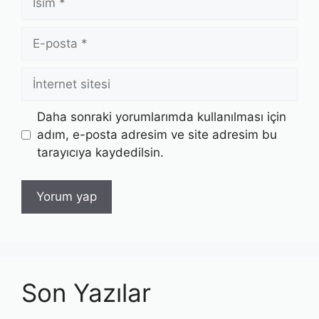
E-
posta
İnternet
sitesi
Daha sonraki yorumlarımda kullanılması için
adım, e-posta adresim ve site adresim bu
tarayıcıya kaydedilsin.
Son Yazılar