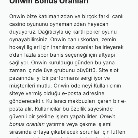
Onwin Bonus Oranları
Onwin bize katılmanızdan ve birçok farklı canlı
casino oyununu oynamanızdan heyecan
duyuyoruz. Dağıtıcıyla üç kartlı poker oyunu
oynayabilirsiniz. Onwin canlı skorları, zemin
hokeyi ligleri için inanılmaz oranlar belirleyerek
o’dan fazla spor bahis seçeneği için altyapı
sağlıyor. Onwin kurulduğu günden bu yana
zaman içinde üye grubunu büyüttü. Site slot
pazarında iyi bir performans sergiliyor ve
müşterileri mutlu. Onwin ödemeyi Kullanıcının
siteye vermiş olduğu e-posta adresine
gönderecektir. Kullanıcı makbuzları içeren bir e-
posta alır. Kullanıcılar bu özellik sayesinde
güvenli bir şekilde işlem yapabilirler.
Onwin
bonus oranları
yatırma veya çekme işlemi
sırasında ortaya çıkabilecek sorunlar için lütfen