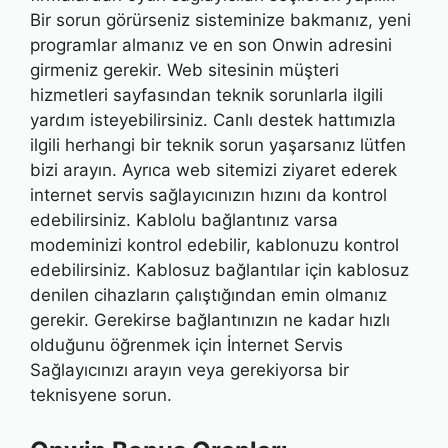
Bir sorun görürseniz sisteminize bakmanız, yeni
programlar almanız ve en son Onwin adresini
girmeniz gerekir. Web sitesinin müşteri
hizmetleri sayfasından teknik sorunlarla ilgili
yardım isteyebilirsiniz. Canlı destek hattımızla
ilgili herhangi bir teknik sorun yaşarsanız lütfen
bizi arayın. Ayrıca web sitemizi ziyaret ederek
internet servis sağlayıcınızın hızını da kontrol
edebilirsiniz. Kablolu bağlantınız varsa
modeminizi kontrol edebilir, kablonuzu kontrol
edebilirsiniz. Kablosuz bağlantılar için kablosuz
denilen cihazların çalıştığından emin olmanız
gerekir. Gerekirse bağlantınızın ne kadar hızlı
olduğunu öğrenmek için İnternet Servis
Sağlayıcınızı arayın veya gerekiyorsa bir
teknisyene sorun.