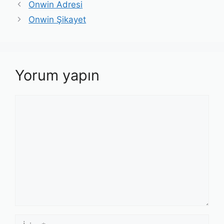
Onwin Adresi
Onwin Şikayet
Yorum yapın
Yorum
İsim