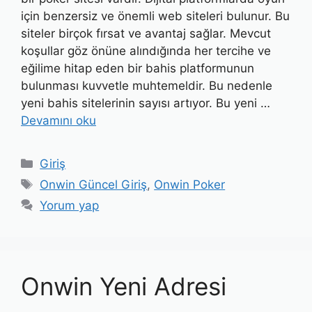
için benzersiz ve önemli web siteleri bulunur. Bu
siteler birçok fırsat ve avantaj sağlar. Mevcut
koşullar göz önüne alındığında her tercihe ve
eğilime hitap eden bir bahis platformunun
bulunması kuvvetle muhtemeldir. Bu nedenle
yeni bahis sitelerinin sayısı artıyor. Bu yeni …
Devamını oku
Kategoriler
Giriş
Etiketler
Onwin Güncel Giriş
,
Onwin Poker
Yorum yap
Onwin Yeni Adresi