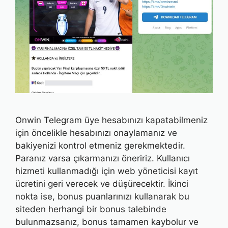
Onwin Telegram üye hesabınızı kapatabilmeniz
için öncelikle hesabınızı onaylamanız ve
bakiyenizi kontrol etmeniz gerekmektedir.
Paranız varsa çıkarmanızı öneririz. Kullanıcı
hizmeti kullanmadığı için web yöneticisi kayıt
ücretini geri verecek ve düşürecektir. İkinci
nokta ise, bonus puanlarınızı kullanarak bu
siteden herhangi bir bonus talebinde
bulunmazsanız, bonus tamamen kaybolur ve