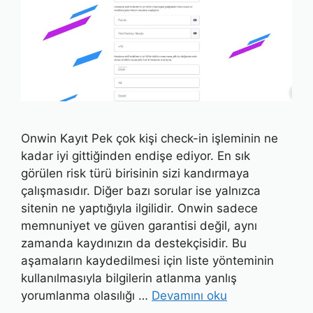
Onwin Kayıt Pek çok kişi check-in işleminin ne
kadar iyi gittiğinden endişe ediyor. En sık
görülen risk türü birisinin sizi kandırmaya
çalışmasıdır. Diğer bazı sorular ise yalnızca
sitenin ne yaptığıyla ilgilidir. Onwin sadece
memnuniyet ve güven garantisi değil, aynı
zamanda kaydınızın da destekçisidir. Bu
aşamaların kaydedilmesi için liste yönteminin
kullanılmasıyla bilgilerin atlanma yanlış
yorumlanma olasılığı …
Devamını oku