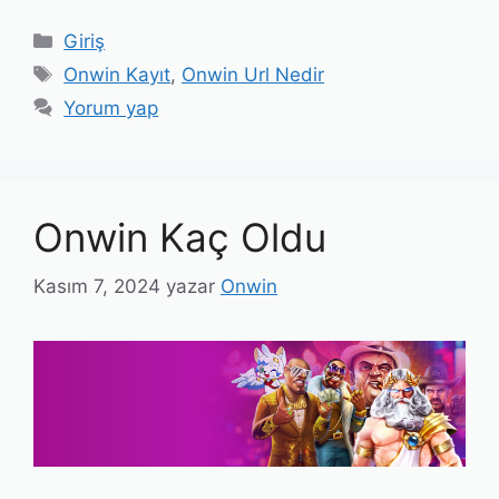
Kategoriler
Giriş
Etiketler
Onwin Kayıt
,
Onwin Url Nedir
Yorum yap
Onwin Kaç Oldu
Kasım 7, 2024
yazar
Onwin