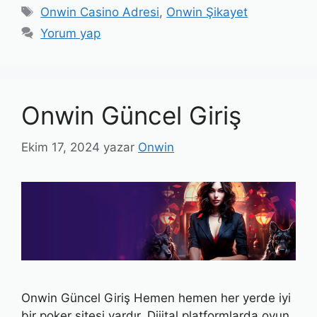
Etiketler
Onwin Casino Adresi
,
Onwin Şikayet
Yorum yap
Onwin Güncel Giriş
Ekim 17, 2024
yazar
Onwin
Onwin Güncel Giriş Hemen hemen her yerde iyi
bir poker sitesi vardır. Dijital platformlarda oyun