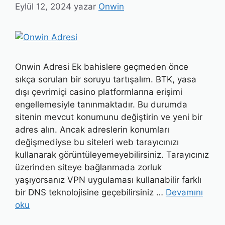
Eylül 12, 2024
yazar
Onwin
Onwin Adresi Ek bahislere geçmeden önce
sıkça sorulan bir soruyu tartışalım. BTK, yasa
dışı çevrimiçi casino platformlarına erişimi
engellemesiyle tanınmaktadır. Bu durumda
sitenin mevcut konumunu değiştirin ve yeni bir
adres alın. Ancak adreslerin konumları
değişmediyse bu siteleri web tarayıcınızı
kullanarak görüntüleyemeyebilirsiniz. Tarayıcınız
üzerinden siteye bağlanmada zorluk
yaşıyorsanız VPN uygulaması kullanabilir farklı
bir DNS teknolojisine geçebilirsiniz …
Devamını
oku