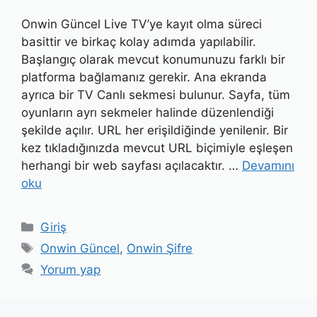
Onwin Güncel Live TV’ye kayıt olma süreci
basittir ve birkaç kolay adımda yapılabilir.
Başlangıç olarak mevcut konumunuzu farklı bir
platforma bağlamanız gerekir. Ana ekranda
ayrıca bir TV Canlı sekmesi bulunur. Sayfa, tüm
oyunların ayrı sekmeler halinde düzenlendiği
şekilde açılır. URL her erişildiğinde yenilenir. Bir
kez tıkladığınızda mevcut URL biçimiyle eşleşen
herhangi bir web sayfası açılacaktır. …
Devamını
oku
Kategoriler
Giriş
Etiketler
Onwin Güncel
,
Onwin Şifre
Yorum yap