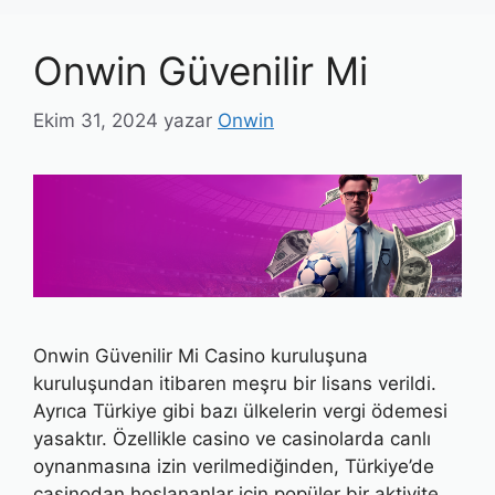
Onwin Güvenilir Mi
Ekim 31, 2024
yazar
Onwin
Onwin Güvenilir Mi Casino kuruluşuna
kuruluşundan itibaren meşru bir lisans verildi.
Ayrıca Türkiye gibi bazı ülkelerin vergi ödemesi
yasaktır. Özellikle casino ve casinolarda canlı
oynanmasına izin verilmediğinden, Türkiye’de
casinodan hoşlananlar için popüler bir aktivite