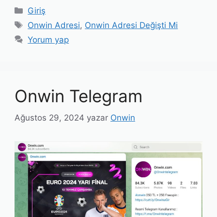
Kategoriler
Giriş
Etiketler
Onwin Adresi
,
Onwin Adresi Değişti Mi
Yorum yap
Onwin Telegram
Ağustos 29, 2024
yazar
Onwin