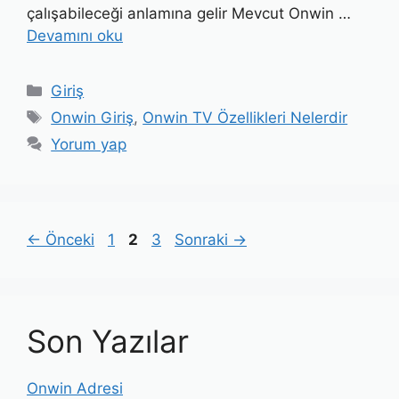
çalışabileceği anlamına gelir Mevcut Onwin …
Devamını oku
Kategoriler
Giriş
Etiketler
Onwin Giriş
,
Onwin TV Özellikleri Nelerdir
Yorum yap
Sayfa
Sayfa
Sayfa
←
Önceki
1
2
3
Sonraki
→
Son Yazılar
Onwin Adresi