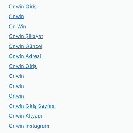
Onwin Giriş
Onwin
On Win
Onwin Şikayet
Onwin Güncel
Onwin Adresi
Onwin Giriş
Onwin
Onwin
Onwin
Onwin Giriş Sayfası
Onwin Altyapı
Onwin İnstagram