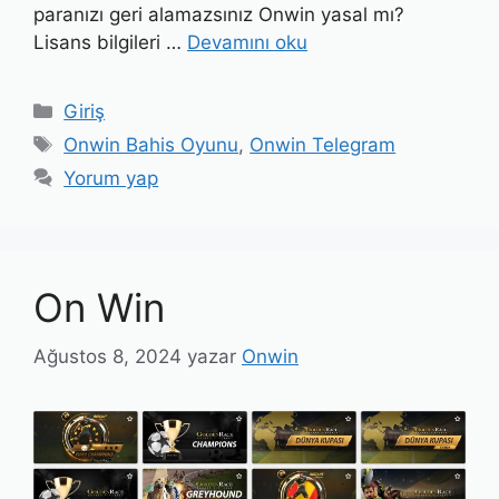
paranızı geri alamazsınız Onwin yasal mı?
Lisans bilgileri …
Devamını oku
Kategoriler
Giriş
Etiketler
Onwin Bahis Oyunu
,
Onwin Telegram
Yorum yap
On Win
Ağustos 8, 2024
yazar
Onwin